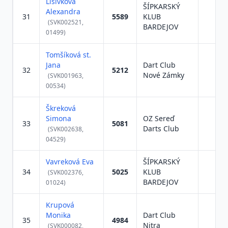
Lišivková
ŠÍPKARSKÝ
Alexandra
31
5589
KLUB
(SVK002521,
BARDEJOV
01499)
Tomšíková st.
Jana
Dart Club
32
5212
Nové Zámky
(SVK001963,
00534)
Škreková
Simona
OZ Sereď
33
5081
Darts Club
(SVK002638,
04529)
Vavreková Eva
ŠÍPKARSKÝ
34
5025
KLUB
(SVK002376,
BARDEJOV
01024)
Krupová
Monika
Dart Club
35
4984
Nitra
(SVK000082,