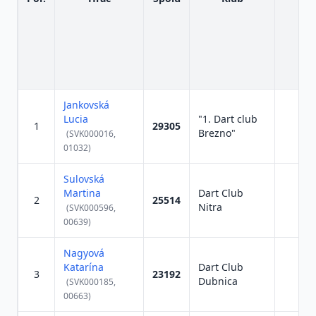
Jankovská
Lucia
"1. Dart club
1
29305
Brezno"
(SVK000016,
01032)
Sulovská
Martina
Dart Club
2
25514
Nitra
(SVK000596,
00639)
Nagyová
Katarína
Dart Club
3
23192
Dubnica
(SVK000185,
00663)