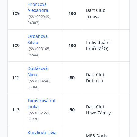
Hroncová
Alexandra
Dart Club
109
100
Trnava
(SVK002949,
04003)
Orbanova
Silvia
Individuálni
109
100
hráči (ZŠO)
(SVK003165,
08544)
Dudášová
Nina
Dart Club
112
80
Dubnica
(SVK003240,
08366)
Tomšíková ml.
Janka
Dart Club
113
50
Nové Zámky
(SVK002551,
02226)
Koczková Lívia
MPB Darts