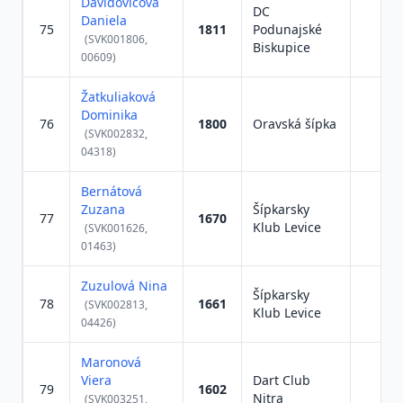
Davidovičová
DC
Daniela
75
1811
Podunajské
(SVK001806,
Biskupice
00609)
Žatkuliaková
Dominika
76
1800
Oravská šípka
(SVK002832,
04318)
Bernátová
Zuzana
Šípkarsky
77
1670
Klub Levice
(SVK001626,
01463)
Zuzulová Nina
Šípkarsky
78
1661
(SVK002813,
Klub Levice
04426)
Maronová
Viera
Dart Club
79
1602
Nitra
(SVK003251,