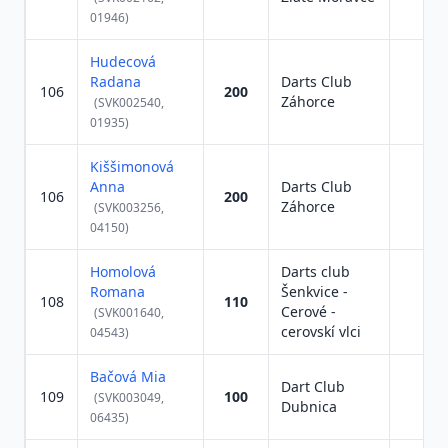
01946)
Hudecová
Radana
Darts Club
106
200
Záhorce
(SVK002540,
01935)
Kiššimonová
Anna
Darts Club
106
200
Záhorce
(SVK003256,
04150)
Homolová
Darts club
Romana
Šenkvice -
108
110
Cerové -
(SVK001640,
cerovskí vlci
04543)
Bačová Mia
Dart Club
109
100
(SVK003049,
Dubnica
06435)