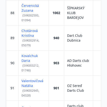
Červenická
ŠÍPKARSKÝ
Zuzana
88
1002
KLUB
(SVK002593,
BARDEJOV
01094)
Chotárová
Kristína
Dart Club
89
940
Dubnica
(SVK002914,
05079)
Kovalchuk
Daria
AD Darts club
90
903
Hlohovec
(SVK003212,
01746)
Valentovičová
Natália
OZ Sereď
91
901
Darts Club
(SVK002945,
04328)
Darts club