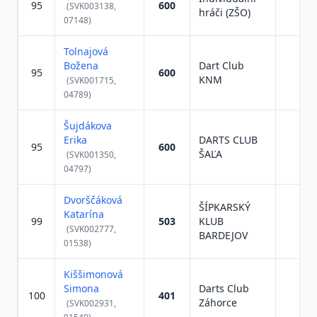
95
600
(SVK003138,
hráči (ZŠO)
07148)
Tolnajová
Božena
Dart Club
95
600
KNM
(SVK001715,
04789)
Šujdákova
Erika
DARTS CLUB
95
600
ŠAĽA
(SVK001350,
04797)
Dvorščáková
ŠÍPKARSKÝ
Katarína
99
503
KLUB
(SVK002777,
BARDEJOV
01538)
Kiššimonová
Simona
Darts Club
100
401
Záhorce
(SVK002931,