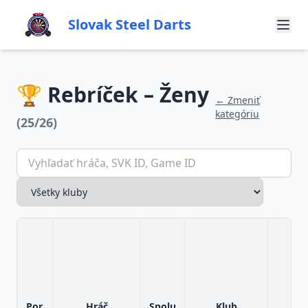
Slovak Steel Darts
🏆 Rebríček – Ženy
← Zmeniť
kategóriu
(25/26)
Por.
Hráč
Spolu
Klub