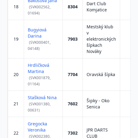
Bakošová Jana
Dart Club
18
8304
(SVK002562,
Komjatice
01694)
Mestský klub
Bugyiová
v
Darina
19
7903
elektronických
(SVK000401,
šípkach
04148)
Nováky
Hrdličková
Martina
20
7704
Oravská šípka
(SVK001879,
01164)
Stašková Nina
Šipky - Oko
21
7602
(SVK001380,
Senica
00631)
Gregocka
Veronika
JPR DARTS
22
7302
CLUB
(SVK002380,