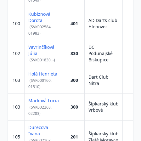
01549)
Kubiznová
Dorota
AD Darts club
100
401
Hlohovec
(SVK002584,
01983)
Vavrinčíková
DC
102
Júlia
330
Podunajské
Biskupice
(SVK001830, -)
Holá Henrieta
Dart Club
103
300
(SVK000160,
Nitra
01510)
Macková Lucia
Šípkarský klub
103
300
(SVK002268,
Vrbové
02283)
Durecova
Ivana
Šípkarsky klub
105
201
Zlaté Moravce
(SVK002162,