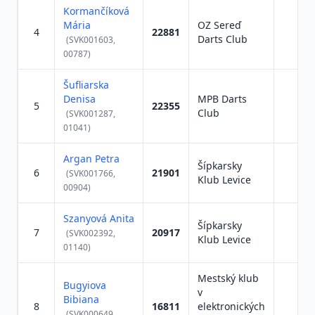
Kormančíková
Mária
OZ Sereď
4
22881
Darts Club
(SVK001603,
00787)
Šufliarska
Denisa
MPB Darts
5
22355
Club
(SVK001287,
01041)
Argan Petra
Šípkarsky
6
21901
(SVK001766,
Klub Levice
00904)
Szanyová Anita
Šípkarsky
7
20917
(SVK002392,
Klub Levice
01140)
Mestský klub
Bugyiova
v
Bibiana
8
16811
elektronických
(SVK000649,