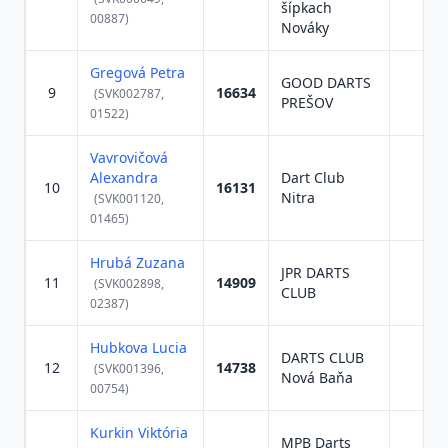
šípkach
00887)
Nováky
Gregová Petra
GOOD DARTS
9
16634
(SVK002787,
PREŠOV
01522)
Vavrovičová
Alexandra
Dart Club
10
16131
Nitra
(SVK001120,
01465)
Hrubá Zuzana
JPR DARTS
11
14909
(SVK002898,
CLUB
02387)
Hubkova Lucia
DARTS CLUB
12
14738
(SVK001396,
Nová Baňa
00754)
Kurkin Viktória
MPB Darts