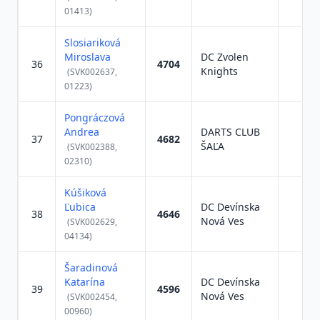
01413)
Slosiariková
Miroslava
DC Zvolen
36
4704
Knights
(SVK002637,
01223)
Pongráczová
Andrea
DARTS CLUB
37
4682
ŠAĽA
(SVK002388,
02310)
Kúšiková
Ľubica
DC Devínska
38
4646
Nová Ves
(SVK002629,
04134)
Šaradinová
Katarína
DC Devínska
39
4596
Nová Ves
(SVK002454,
00960)