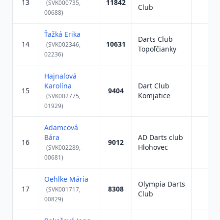
13
11842
(SVK000735,
Club
00688)
Ťažká Erika
Darts Club
14
10631
(SVK002346,
Topoľčianky
02236)
Hajnalová
Karolína
Dart Club
15
9404
Komjatice
(SVK002775,
01929)
Adamcová
Bára
AD Darts club
16
9012
Hlohovec
(SVK002289,
00681)
Oehlke Mária
Olympia Darts
17
8308
(SVK001717,
Club
00829)