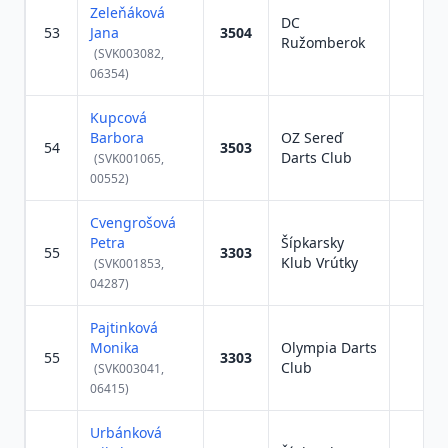
Zeleňáková
DC
53
Jana
3504
Ružomberok
(SVK003082,
06354)
Kupcová
Barbora
OZ Sereď
54
3503
Darts Club
(SVK001065,
00552)
Cvengrošová
Petra
Šípkarsky
55
3303
Klub Vrútky
(SVK001853,
04287)
Pajtinková
Monika
Olympia Darts
55
3303
Club
(SVK003041,
06415)
Urbánková