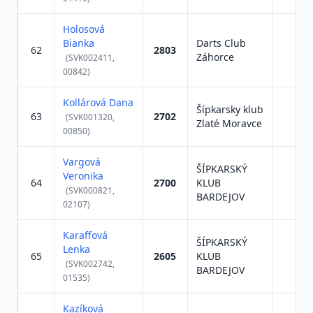
Holosová
Bianka
Darts Club
62
2803
Záhorce
(SVK002411,
00842)
Kollárová Dana
Šípkarsky klub
63
2702
(SVK001320,
Zlaté Moravce
00850)
Vargová
ŠÍPKARSKÝ
Veronika
64
2700
KLUB
(SVK000821,
BARDEJOV
02107)
Karaffová
ŠÍPKARSKÝ
Lenka
65
2605
KLUB
(SVK002742,
BARDEJOV
01535)
Kazíková