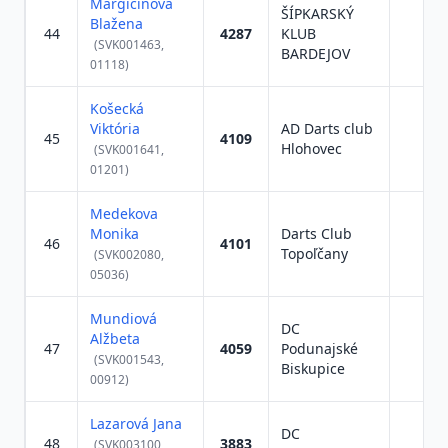
Margicinova
ŠÍPKARSKÝ
Blažena
44
4287
KLUB
(SVK001463,
BARDEJOV
01118)
Košecká
Viktória
AD Darts club
45
4109
Hlohovec
(SVK001641,
01201)
Medekova
Monika
Darts Club
46
4101
Topoľčany
(SVK002080,
05036)
Mundiová
DC
Alžbeta
47
4059
Podunajské
(SVK001543,
Biskupice
00912)
Lazarová Jana
DC
48
3883
(SVK003100,