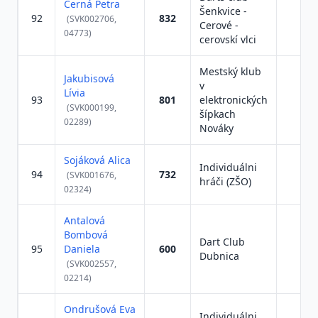
Černá Petra
Šenkvice -
92
832
(SVK002706,
Cerové -
04773)
cerovskí vlci
Mestský klub
Jakubisová
v
Lívia
93
801
elektronických
(SVK000199,
šípkach
02289)
Nováky
Sojáková Alica
Individuálni
94
732
(SVK001676,
hráči (ZŠO)
02324)
Antalová
Bombová
Dart Club
95
Daniela
600
Dubnica
(SVK002557,
02214)
Ondrušová Eva
Individuálni