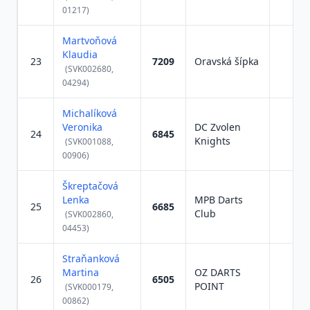
01217)
Martvoňová
Klaudia
23
7209
Oravská šípka
(SVK002680,
04294)
Michalíková
Veronika
DC Zvolen
24
6845
Knights
(SVK001088,
00906)
Škreptačová
Lenka
MPB Darts
25
6685
Club
(SVK002860,
04453)
Straňanková
Martina
OZ DARTS
26
6505
POINT
(SVK000179,
00862)