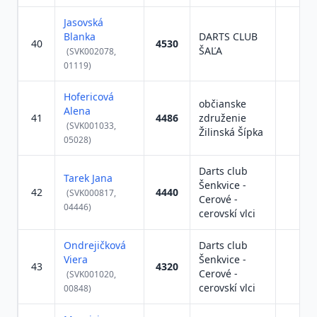
Jasovská
Blanka
DARTS CLUB
40
4530
ŠAĽA
(SVK002078,
01119)
Hofericová
občianske
Alena
41
4486
združenie
(SVK001033,
Žilinská Šípka
05028)
Darts club
Tarek Jana
Šenkvice -
42
4440
(SVK000817,
Cerové -
04446)
cerovskí vlci
Ondrejičková
Darts club
Viera
Šenkvice -
43
4320
Cerové -
(SVK001020,
cerovskí vlci
00848)