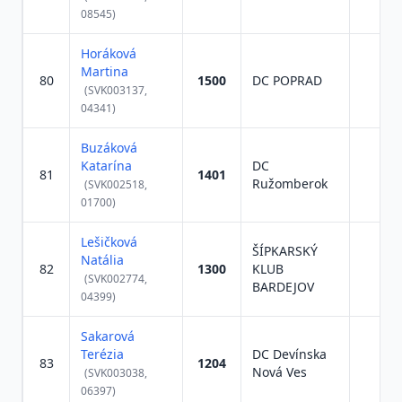
08545)
Horáková
Martina
80
1500
DC POPRAD
(SVK003137,
04341)
Buzáková
Katarína
DC
81
1401
Ružomberok
(SVK002518,
01700)
Lešičková
ŠÍPKARSKÝ
Natália
82
1300
KLUB
(SVK002774,
BARDEJOV
04399)
Sakarová
Terézia
DC Devínska
83
1204
Nová Ves
(SVK003038,
06397)