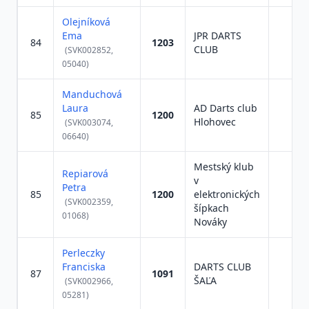
Olejníková
Ema
JPR DARTS
84
1203
CLUB
(SVK002852,
05040)
Manduchová
Laura
AD Darts club
85
1200
Hlohovec
(SVK003074,
06640)
Mestský klub
Repiarová
v
Petra
85
1200
elektronických
(SVK002359,
šípkach
01068)
Nováky
Perleczky
Franciska
DARTS CLUB
87
1091
ŠAĽA
(SVK002966,
05281)