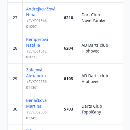
Andrejkovičová
Nina
Dart Club
27
6210
Nové Zámky
(SVK001546,
01090)
Remperová
Natália
AD Darts club
28
6204
Hlohovec
(SVK001512,
01050)
Žofajová
Alexandra
AD Darts club
29
6103
Hlohovec
(SVK002286,
01136)
Beňačková
Martina
Darts Club
30
5703
Topoľčany
(SVK002536,
01745)