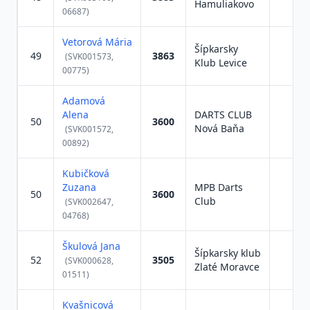
Hamuliakovo
06687)
Vetorová Mária
Šípkarsky
49
3863
(SVK001573,
Klub Levice
00775)
Adamová
Alena
DARTS CLUB
50
3600
Nová Baňa
(SVK001572,
00892)
Kubičková
Zuzana
MPB Darts
50
3600
Club
(SVK002647,
04768)
Škulová Jana
Šípkarsky klub
52
3505
(SVK000628,
Zlaté Moravce
01511)
Kvašnicová