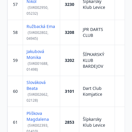
Nikol
Šípkarsky
57
3230
Klub Levice
(SVK002950,
05232)
Ružbacká Ema
JPR DARTS
58
3208
(SVK002802,
CLUB
04945)
Jakubová
ŠÍPKARSKÝ
Monika
59
3202
KLUB
(SVK001688,
BARDEJOV
01498)
Slováková
Beata
Dart Club
60
3101
Komjatice
(SVK002662,
02128)
Pliškova
Magdalena
Šípkarsky
61
2853
Klub Levice
(SVK002393,
01410)