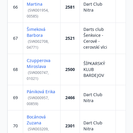
Martina
Dart Club
66
2581
Nitra
(SVK001954,
00585)
Šimeková
Darts club
Barbora
Šenkvice -
67
2521
Cerové -
(SVK002708,
cerovskí vlci
04771)
Czupperova
ŠÍPKARSKÝ
Miroslava
68
2500
KLUB
(SVK000747,
BARDEJOV
01021)
Pániková Erika
Dart Club
69
2466
(SVK000957,
Nitra
00859)
Bocánová
Zuzana
Dart Club
70
2301
Nitra
(SVK003209,