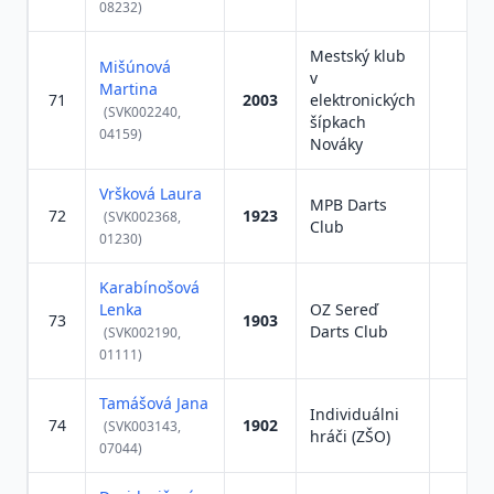
08232)
Mestský klub
Mišúnová
v
Martina
71
2003
elektronických
(SVK002240,
šípkach
04159)
Nováky
Vršková Laura
MPB Darts
72
1923
(SVK002368,
Club
01230)
Karabínošová
Lenka
OZ Sereď
73
1903
Darts Club
(SVK002190,
01111)
Tamášová Jana
Individuálni
74
1902
(SVK003143,
hráči (ZŠO)
07044)