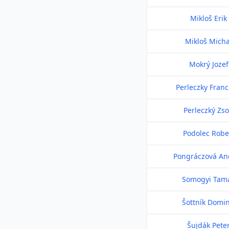
Mikloš Erik
Mikloš Micha
Mokrý Jozef
Perleczky Franc
Perleczký Zso
Podolec Robe
Pongráczová An
Somogyi Tam
Šottník Domin
Šujdák Pete