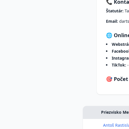
📞 Konta
Štatutár:
Ta
Email:
dart
🌐 Online
Webstrá
Faceboo
Instagr
TikTok:
-
🎯 Počet
Priezvisko M
Antoš Rastisl