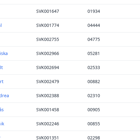
SVK001647
01934
l
SVK001774
04444
SVK002755
04775
iska
SVK002966
05281
lt
SVK002694
02533
rt
SVK002479
00882
drea
SVK002388
02310
ás
SVK001458
00905
ik
SVK002246
00855
r
SVK001351
02298