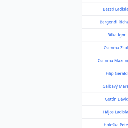
Bazsó Ladisl
Bergendi Rich
Bilka Igor
Csimma Zsol
Csimma Maximi
Filip Gerald
Galbavý Mar
Gettín Dávi
Hájos Ladisl
Hološka Pete