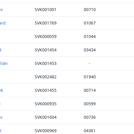
av
SVK001001
00710
ard
SVK001769
01067
SVK000059
01044
t
SVK001454
03434
lián
SVK001453
-
SVK002482
01940
ek
SVK001455
00714
d
SVK000935
00599
av
SVK001604
00736
r
SVK000969
04361