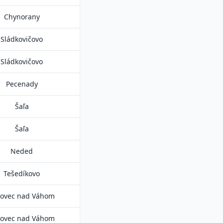
Chynorany
Sládkovičovo
Sládkovičovo
Pecenady
Šaľa
Šaľa
Neded
Tešedíkovo
novec nad Váhom
novec nad Váhom