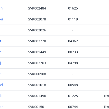
an
SVK002484
01625
ka
SVK002078
01119
SVK002026
-
s
SVK002778
04362
r
SVK001449
00733
j
SVK002763
04798
r
SVK000568
-
el
SVK001018
00548
k
SVK001456
01225
Tr
er
SVK001501
00744
Tr