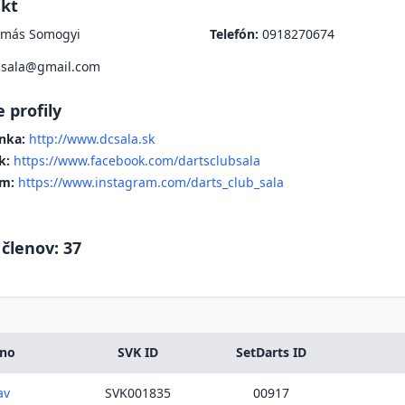
kt
más Somogyi
Telefón:
0918270674
ssala@gmail.com
 profily
nka:
http://www.dcsala.sk
k:
https://www.facebook.com/dartsclubsala
am:
https://www.instagram.com/darts_club_sala
 členov: 37
eno
SVK ID
SetDarts ID
av
SVK001835
00917